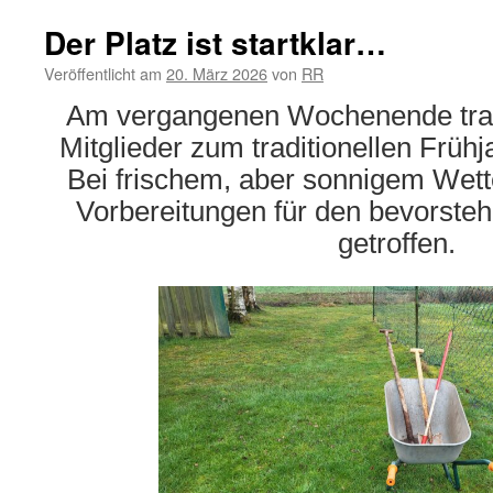
Sch
Fre
Der Platz ist startklar…
auf
Veröffentlicht am
20. März 2026
von
RR
Am vergangenen Wochenende trafe
Mitglieder zum traditionellen Frühj
Bei frischem, aber sonnigem Wett
Vorbereitungen für den bevorste
getroffen.