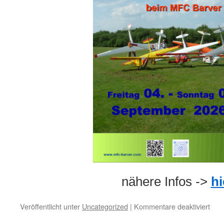
nähere Infos ->
hi
für
Veröffentlicht unter
Uncategorized
|
Kommentare deaktiviert
Segl