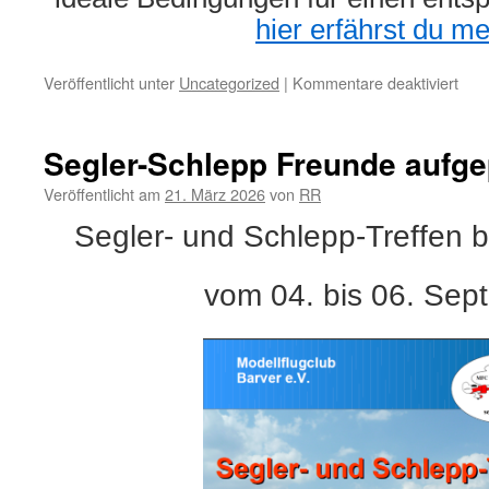
hier erfährst du me
für
Veröffentlicht unter
Uncategorized
|
Kommentare deaktiviert
Freu
bei
MF
Segler-Schlepp Freunde aufg
Veröffentlicht am
21. März 2026
von
RR
Segler- und Schlepp-Treffen
vom 04. bis 06. Sep