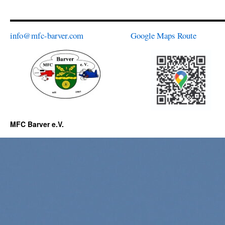
Der
Plat
ist
star
info@mfc-barver.com
Google Maps Route
MFC Barver e.V.