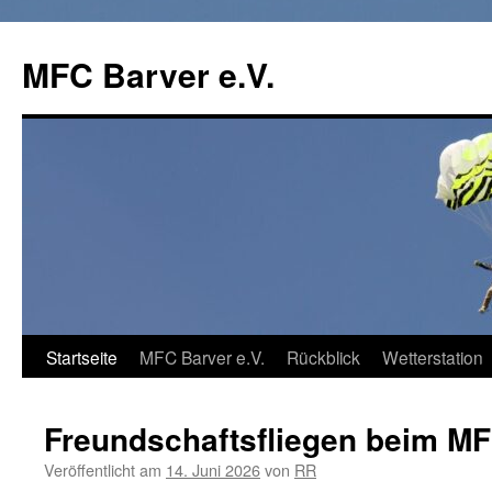
Zum
Inhalt
MFC Barver e.V.
springen
Startseite
MFC Barver e.V.
Rückblick
Wetterstation
Freundschaftsfliegen beim 
Veröffentlicht am
14. Juni 2026
von
RR